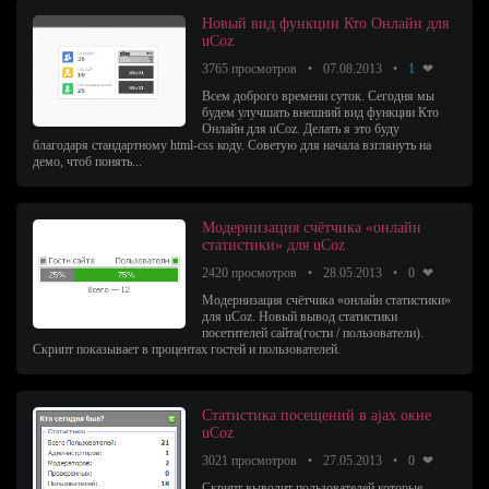
Новый вид функции Кто Онлайн для
uCoz
3765 просмотров
07.08.2013
1
Всем доброго времени суток. Сегодня мы
будем улучшать внешний вид функции Кто
Онлайн для uCoz. Делать я это буду
благодаря стандартному html-css коду. Советую для начала взглянуть на
демо, чтоб понять...
Модернизация счётчика «онлайн
статистики» для uCoz
2420 просмотров
28.05.2013
0
Модернизация счётчика «онлайн статистики»
для uCoz. Новый вывод статистики
посетителей сайта(гости / пользователи).
Скрипт показывает в процентах гостей и пользователей.
Статистика посещений в ajax окне
uCoz
3021 просмотров
27.05.2013
0
Скрипт выводит пользователей которые