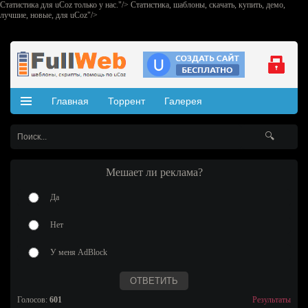
Статистика для uCoz только у нас."/>
Статистика, шаблоны, скачать, купить, демо,
лучшие, новые, для uCoz"/>
Главная
Торрент
Галерея
Шаблоны для uCoz
Видео
Статьи
Вопросы по uCoz
Добавить
Мешает ли реклама?
Да
Нет
У меня AdBlock
Голосов:
601
Результаты