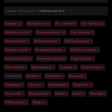
Главная
Все для ucoz
Статистика
для uCoz
Скрипты
Кино-шаблоны
Муз. шаблоны
Блог-шаблоны
127
97
4
32
Шаблоны соц-сети
Игровые шаблоны
Софт-шаблоны
2
109
35
Разные шаблоны
Шаблоны визитки
Шаблоны форумов
4
2
3
Шаблоны галерей
Кулинарные шаблоны
Шаблоны магазинов
3
3
1
Городские порталы
Новостные шаблоны
Спорт-шаблоны
2
8
1
PDA-шаблоны
Вид материалов
Слайдеры
Переключатели
2
2
11
7
Статистика
Профили
Обновления
Мини-чаты
4
2
3
2
Информеры
Ajax-окна
Комментарии
Виды меню
4
5
4
41
Часы на сайт
Шапки и фоны
Иконки
Кнопки
Навигация
1
1
1
2
5
HTML-каркасы
Шрифты
1
1