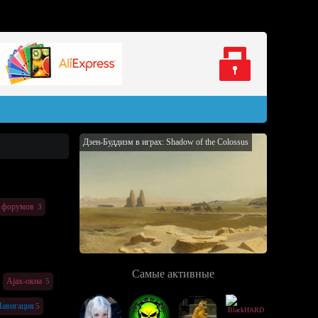
Дзен-Буддизм в играх: Shadow of the Colossus
 форумов
3
Самые активные
Ajax-окна
5
авигация
5