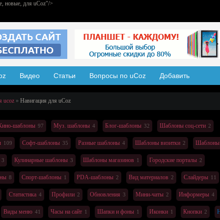
е, новые, для uCoz"/>
oz
Видео
Статьи
Вопросы по uCoz
Добавить
я ucoz
Навигация
для uCoz
Кино-шаблоны
Муз. шаблоны
Блог-шаблоны
Шаблоны соц-сети
97
4
32
2
ы
Софт-шаблоны
Разные шаблоны
Шаблоны визитки
Шаблоны
109
35
4
2
Кулинарные шаблоны
Шаблоны магазинов
Городские порталы
3
3
1
2
оны
Спорт-шаблоны
PDA-шаблоны
Вид материалов
Слайдеры
8
1
2
2
11
Статистика
Профили
Обновления
Мини-чаты
Информеры
4
2
3
2
4
Виды меню
Часы на сайт
Шапки и фоны
Иконки
Кнопки
Н
41
1
1
1
2