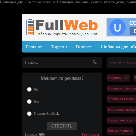
Навигация для uCoz только у нас."/>
Навигация, шаблоны, скачать, купить, демо, лучши
Главная
Торрент
Галерея
Шаблоны для uC
Главная
Все дл
Мешает ли реклама?
Скрипты
127
Игровые шаблон
Да
Шаблоны галерей
Нет
Новостные шабл
У меня AdBlock
Переключатели
7
Комментарии
4
Голосов:
600
Результаты