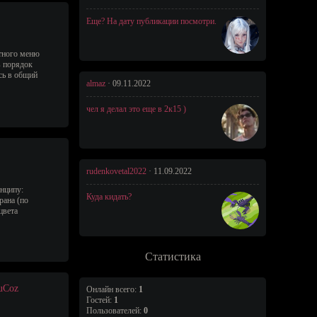
Еще? На дату публикации посмотри.
тного меню
в порядок
сь в общий
almaz
·
09.11.2022
чел я делал это еще в 2к15 )
rudenkovetal2022
·
11.09.2022
инципу:
Куда кидать?
рана (по
цвета
Статистика
uCoz
Онлайн всего:
1
Гостей:
1
Пользователей:
0