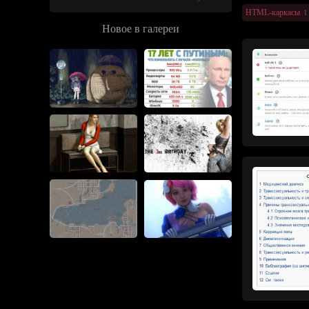
HTML-каркасы
1
Новое в галереи