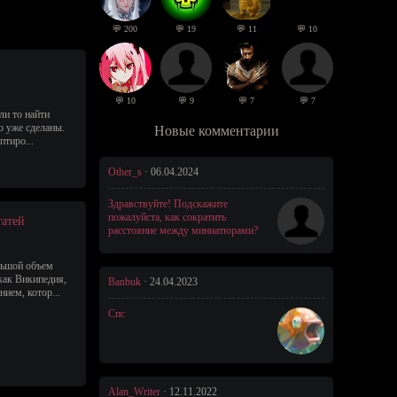
💬 200
💬 19
💬 11
💬 10
💬 10
💬 9
💬 7
💬 7
ли то найти
о уже сделаны.
Новые комментарии
птиро...
Other_s
·
06.04.2024
Здравствуйте! Подскажите
пожалуйста, как сократить
татей
расстояние между миниатюрами?
ольшой объем
как Википедия,
Banbuk
·
24.04.2023
ием, котор...
Спс
Alan_Writer
·
12.11.2022