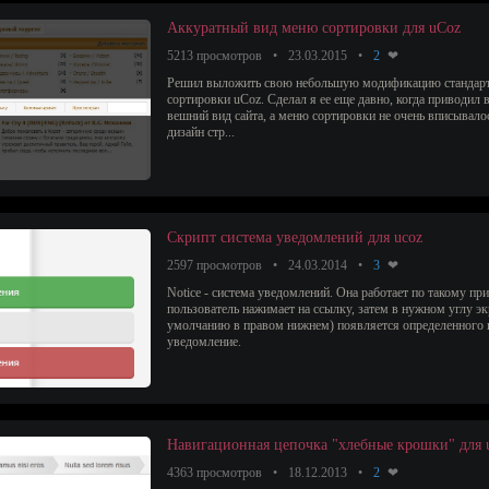
Аккуратный вид меню сортировки для uCoz
5213 просмотров
23.03.2015
2
Решил выложить свою небольшую модификацию стандар
сортировки uCoz. Сделал я ее еще давно, когда приводил 
вешний вид сайта, а меню сортировки не очень вписывало
дизайн стр...
Скрипт система уведомлений для ucoz
2597 просмотров
24.03.2014
3
Notice - система уведомлений. Она работает по такому пр
пользователь нажимает на ссылку, затем в нужном углу эк
умолчанию в правом нижнем) появляется определенного 
уведомление.
Навигационная цепочка "хлебные крошки" для 
4363 просмотров
18.12.2013
2