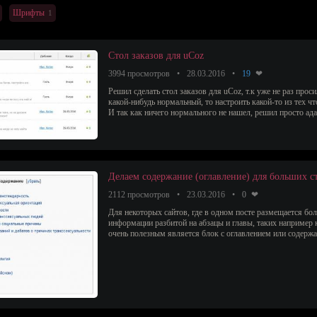
Шрифты
1
Стол заказов для uCoz
3994 просмотров
28.03.2016
19
Решил сделать стол заказов для uCoz, т.к уже не раз проси
какой-нибудь нормальный, то настроить какой-то из тех чт
И так как ничего нормального не нашел, решил просто ада
Делаем содержание (оглавление) для больших с
2112 просмотров
23.03.2016
0
Для некоторых сайтов, где в одном посте размещается б
информации разбитой на абзацы и главы, таких например 
очень полезным является блок с оглавлением или содержан