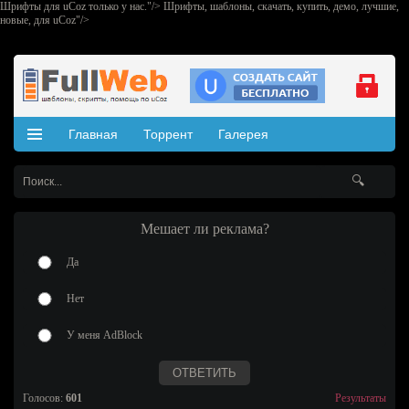
Шрифты для uCoz только у нас."/>
Шрифты, шаблоны, скачать, купить, демо, лучшие,
новые, для uCoz"/>
Главная
Торрент
Галерея
Шаблоны для uCoz
Видео
Статьи
Вопросы по uCoz
Добавить
Мешает ли реклама?
Да
Нет
У меня AdBlock
Голосов:
601
Результаты