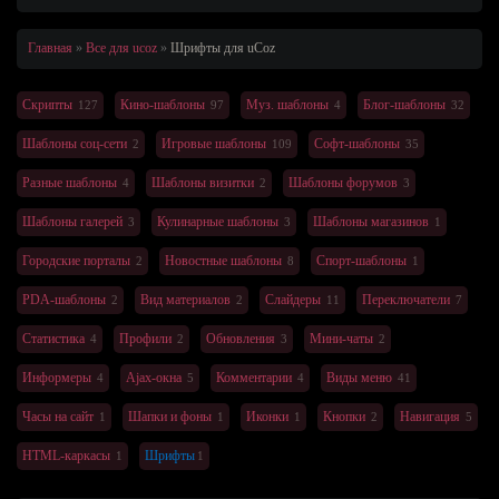
Главная
Все для ucoz
Шрифты
для uCoz
Скрипты
Кино-шаблоны
Муз. шаблоны
Блог-шаблоны
127
97
4
32
Шаблоны соц-сети
Игровые шаблоны
Софт-шаблоны
2
109
35
Разные шаблоны
Шаблоны визитки
Шаблоны форумов
4
2
3
Шаблоны галерей
Кулинарные шаблоны
Шаблоны магазинов
3
3
1
Городские порталы
Новостные шаблоны
Спорт-шаблоны
2
8
1
PDA-шаблоны
Вид материалов
Слайдеры
Переключатели
2
2
11
7
Статистика
Профили
Обновления
Мини-чаты
4
2
3
2
Информеры
Ajax-окна
Комментарии
Виды меню
4
5
4
41
Часы на сайт
Шапки и фоны
Иконки
Кнопки
Навигация
1
1
1
2
5
HTML-каркасы
Шрифты
1
1