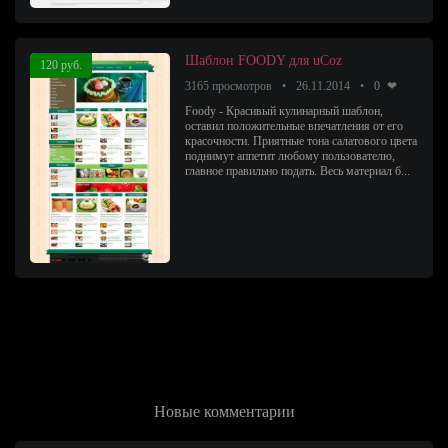
Шаблон FOODY для uCoz
120 руб.
3165 просмотров
26.11.2014
0
Foody - Красивый кулинарный шаблон,
оставил положительные впечатления от его
красочности. Приятные тона салатового цвета
поднимут аппетит любому пользователю,
главное правильно подать. Весь материал б...
Новые комментарии