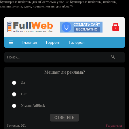
Кулинарные шаблоны для uCoz только у нас."/>
Кулинарные шаблоны, шаблоны,
скачать, купить, демо, лучшие, новые, для uCoz"/>
Главная
Торрент
Галерея
Шаблоны для uCoz
Видео
Статьи
Вопросы по uCoz
Добавить
Мешает ли реклама?
Да
Нет
У меня AdBlock
Голосов:
601
Результаты