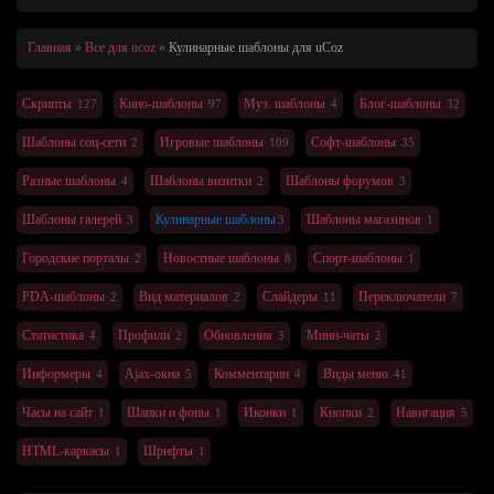
Главная
Все для ucoz
Кулинарные шаблоны
для uCoz
Скрипты
Кино-шаблоны
Муз. шаблоны
Блог-шаблоны
127
97
4
32
Шаблоны соц-сети
Игровые шаблоны
Софт-шаблоны
2
109
35
Разные шаблоны
Шаблоны визитки
Шаблоны форумов
4
2
3
Шаблоны галерей
Кулинарные шаблоны
Шаблоны магазинов
3
3
1
Городские порталы
Новостные шаблоны
Спорт-шаблоны
2
8
1
PDA-шаблоны
Вид материалов
Слайдеры
Переключатели
2
2
11
7
Статистика
Профили
Обновления
Мини-чаты
4
2
3
2
Информеры
Ajax-окна
Комментарии
Виды меню
4
5
4
41
Часы на сайт
Шапки и фоны
Иконки
Кнопки
Навигация
1
1
1
2
5
HTML-каркасы
Шрифты
1
1