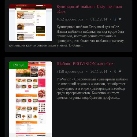
Кулинарный шаблон Tasty meal для
uCoz
4652 просмотров
01.12.2014
2
Кулинарный шаблон Tasty meal для uCoz.
Нашел шаблон в паблике, на вид вроде был
приятным, поэтому решил отложить и
проверить, тем более что шаблонов на тему
кулинарии как-то совсем мало у меня. В обще...
Шаблон PROVISION для uCoz
120 руб.
3150 просмотров
26.11.2014
0
ProVision - Современный кулинарный шаблон
не имеющий похожих аналогов, приобретает
популярность в мире кулинарии да и вообще
среди программистов. Качество и и трех
цветная огранка подобранная професси...