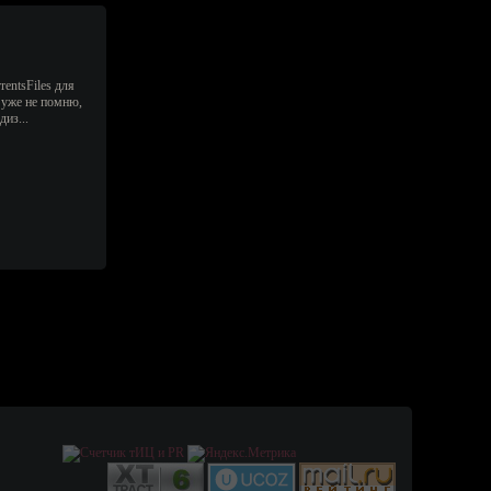
entsFiles для
о уже не помню,
диз...