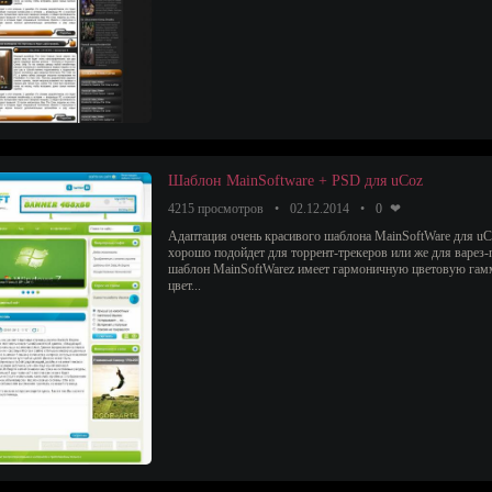
Шаблон MainSoftware + PSD для uCoz
4215 просмотров
02.12.2014
0
Адаптация очень красивого шаблона MainSoftWare для u
хорошо подойдет для торрент-трекеров или же для варез-
шаблон MainSoftWarez имеет гармоничную цветовую гамм
цвет...