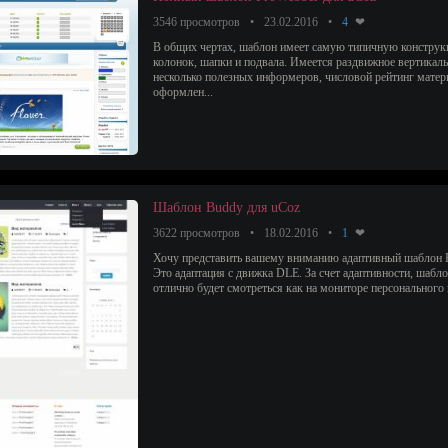
3546 просмотров
23.02.2016
4
В общих чертах, шаблон имеет самую типичную конструк
колонок, шапки и подвала. Имеется раздвижное вертикал
несколько полезных информеров, числовой рейтинг матер
оформлен...
Шаблон Buddy для uCoz
3622 просмотров
18.02.2016
1
Хочу представить вашему вниманию адаптивный шаблон 
Это адаптация с движка DLE. За счет адаптивности, шабл
отлично будет смотреться как на мониторе персонального 