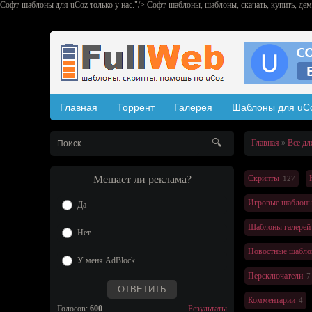
Софт-шаблоны для uCoz только у нас."/>
Софт-шаблоны, шаблоны, скачать, купить, дем
Главная
Торрент
Галерея
Шаблоны для uC
Главная
Все дл
Мешает ли реклама?
Скрипты
127
Игровые шаблон
Да
Шаблоны галерей
Нет
Новостные шабл
У меня AdBlock
Переключатели
7
Комментарии
4
Голосов:
600
Результаты