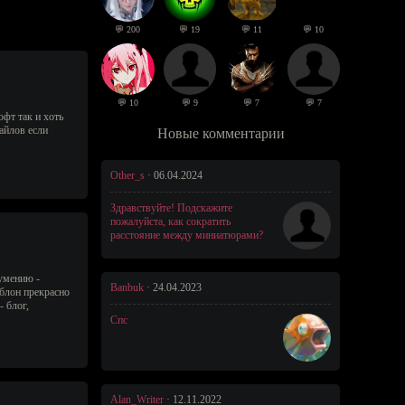
💬 200
💬 19
💬 11
💬 10
💬 10
💬 9
💬 7
💬 7
фт так и хоть
айлов если
Новые комментарии
Other_s
·
06.04.2024
Здравствуйте! Подскажите
пожалуйста, как сократить
расстояние между миниатюрами?
умению -
Banbuk
·
24.04.2023
лон прекрасно
- блог,
Спс
Alan_Writer
·
12.11.2022