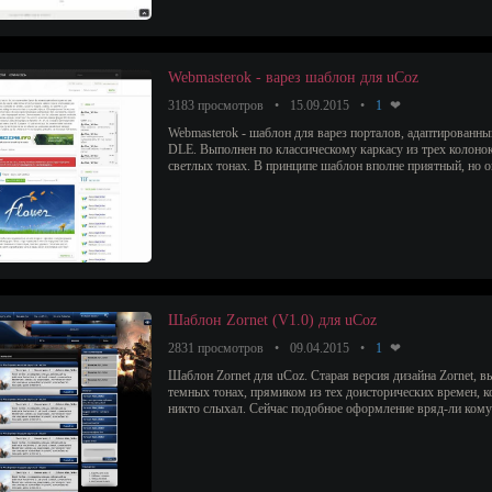
Webmasterok - варез шаблон для uCoz
3183 просмотров
15.09.2015
1
Webmasterok - шаблон для варез порталов, адаптированны
DLE. Выполнен по классическому каркасу из трех колоно
светлых тонах. В принципе шаблон вполне приятный, но он 
Шаблон Zornet (V1.0) для uCoz
2831 просмотров
09.04.2015
1
Шаблон Zornet для uCoz. Старая версия дизайна Zornet, 
темных тонах, прямиком из тех доисторических времен, ко
никто слыхал. Сейчас подобное оформление вряд-ли кому 