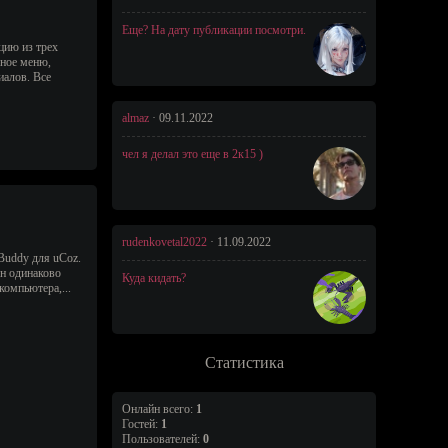
Еще? На дату публикации посмотри.
цию из трех
ьное меню,
иалов. Все
almaz
·
09.11.2022
чел я делал это еще в 2к15 )
rudenkovetal2022
·
11.09.2022
Buddy для uCoz.
он одинаково
Куда кидать?
компьютера,...
Статистика
Онлайн всего:
1
Гостей:
1
Пользователей:
0