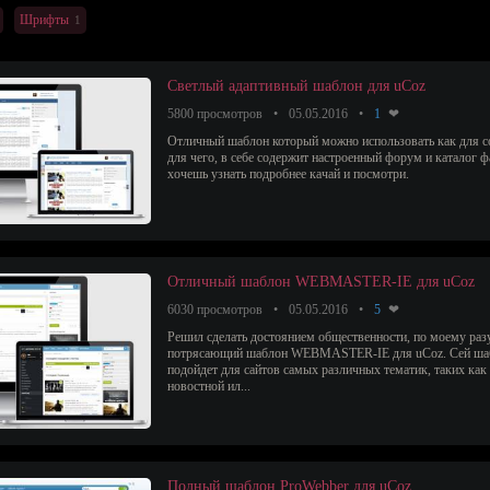
Шрифты
1
Светлый адаптивный шаблон для uCoz
5800 просмотров
05.05.2016
1
Отличный шаблон который можно использовать как для со
для чего, в себе содержит настроенный форум и каталог ф
хочешь узнать подробнее качай и посмотри.
Отличный шаблон WEBMASTER-IE для uCoz
6030 просмотров
05.05.2016
5
Решил сделать достоянием общественности, по моему раз
потрясающий шаблон WEBMASTER-IE для uCoz. Сей шаб
подойдет для сайтов самых различных тематик, таких как 
новостной ил...
Полный шаблон ProWebber для uCoz