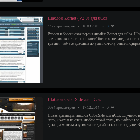
Шаблон Zornet (V2.0) для uCoz
4477 просмотров
10.03.2015
3
Вторая и более новая версия дизайна Zornet для uCoz. Ш
все в том же стиле, но он хотяб более-менее доделан, не 
три дня чтоб все доводить до ума, поэтому решил подправ
Шаблон CyberSide для uCoz
6984 просмотров
17.12.2014
0
Новая адаптация, шаблон CyberSide для uCoz. Случайно н
него, и хоть я не очень люблю такой стиль, но шаблоны то 
делаю, а многим другим такие дизайны вполне по душе. В