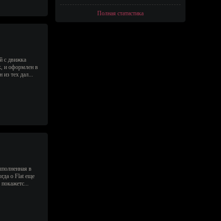
Полная статистика
й с движка
к, и оформлен в
из тех дал...
выполненная в
гда о Flat еще
покажетс...