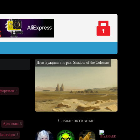
Дзен-Буддизм в играх: Shadow of the Colossus
форумов
3
Самые активные
Ajax-окна
5
авигация
5