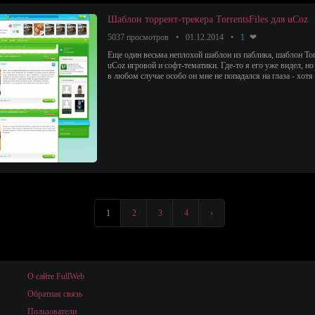
Шаблон торрент-трекера TorrentsFiles для uCoz
5037 просмотров
01.12.2014
1
Еще один весьма неплохой шаблон из паблика, шаблон Torr
uCoz игровой и софт-тематики. Где-то я его уже видел, н
в любом случае особо он мне не попадался на глаза - хотя 
1
2
3
4
›
О сайте FullWeb
Обратная связь
Пользователи