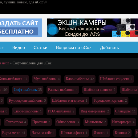
о, лучшие, новые, для uCoz"/>
oz
Видео
Статьи
Вопросы по uCoz
Добавить
я ucoz
Софт-шаблоны
для uCoz
Кино-шаблоны
Муз. шаблоны
Блог-шаблоны
Шаблоны соц-сети
97
4
32
2
ы
Софт-шаблоны
Разные шаблоны
Шаблоны визитки
Шаблоны 
109
35
4
2
Кулинарные шаблоны
Шаблоны магазинов
Городские порталы
3
3
1
2
оны
Спорт-шаблоны
PDA-шаблоны
Вид материалов
Слайдеры
8
1
2
2
11
Статистика
Профили
Обновления
Мини-чаты
Информеры
4
2
3
2
4
Виды меню
Часы на сайт
Шапки и фоны
Иконки
Кнопки
Н
41
1
1
1
2