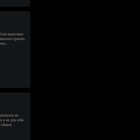
аблон выполнен
пришлось тратить
ить...
аткнулся на
я и не для себя
 общем ...